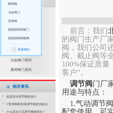
眼睛阀
脱硫脱硝产品推荐
冶金阀门
盲板阀
脱硫脱硝阀门系列
前言：我们
脱硫脱硝挡板门
水利控制阀系列
的阀门生产厂
脱硫脱硝插板阀
防腐阀门系列
阀，我们公司
联系我们
电站阀门系列
阀、截止阀等全
冶金阀门系列
100%保证质
通用阀门系列
客户”。
调节阀
门厂
相关资讯
用途与特点：
​低温深冷调节阀的设计
1.气动调节
V型球阀和双座调节阀的优缺点
配套使用，可实
什么是自力式调节阀锥密封？