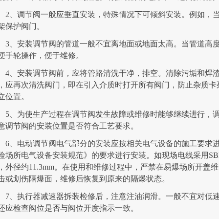
2、调节阀一般应垂直安装，特殊情况下可倾斜安装。例如，
架保护阀门。
3、安装调节阀的管道一般不宜离地面或地面太高。当管道高度
便手轮操作，便于维修。
4、安装调节阀前，应将管路清洗干净，排空。清除污垢和焊
，应再次清洗阀门，即在引入介质时打开所有阀门，防止杂质卡
立位置。
5、为使生产过程在调节阀发生故障或维修时能够继续进行，
意调节阀的安装位置是否符合工艺要求。
6、电动调节阀电气部分的安装应按相关电气设备的施工要求
险场所电气设备安装规范》的要求进行安装。如现场电线采用S
，外径约11.3mm。在使用和维修过程中，严禁在易爆场所开盖
击或划伤隔爆面，维修后恢复到原来的隔爆状态。
7、执行器减速器拆装检修后，注意注油润滑。一般不宜对低
还应检查阀位是否与阀位开度指示一致。