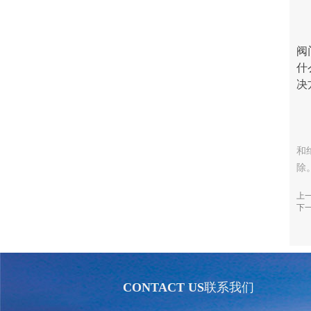
阀
什
决
和
除
上
下
CONTACT US
联系我们