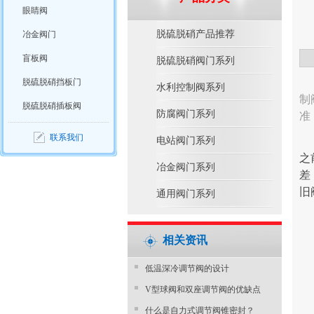
眼睛阀
脱硫脱硝产品推荐
冶金阀门
盲板阀
脱硫脱硝阀门系列
脱硫脱硝挡板门
水利控制阀系列
制
脱硫脱硝插板阀
防腐阀门系列
准
联系我们
电站阀门系列
之
冶金阀门系列
差
旧
通用阀门系列
相关资讯
​低温深冷调节阀的设计
V型球阀和双座调节阀的优缺点
什么是自力式调节阀锥密封？