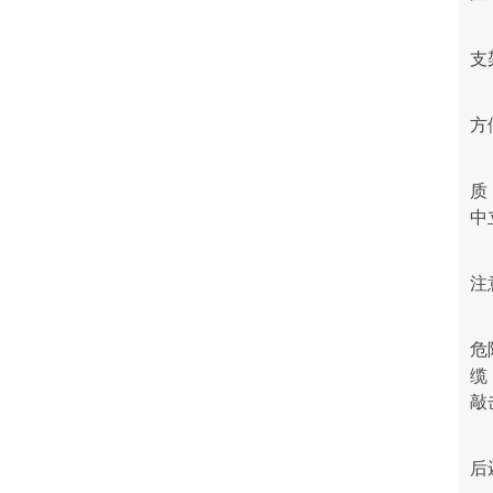
支
方
质
中
注
危
缆
敲
后