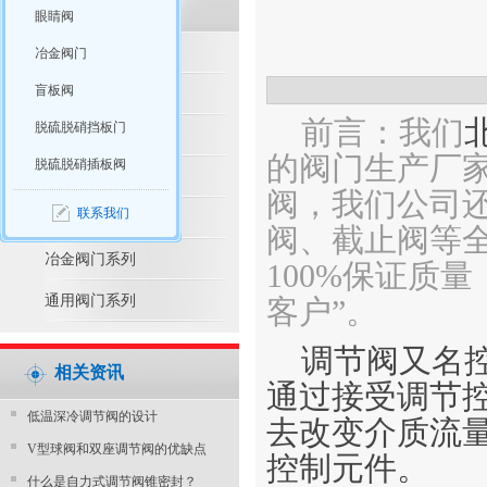
眼睛阀
脱硫脱硝产品推荐
冶金阀门
盲板阀
脱硫脱硝阀门系列
前言：我们
脱硫脱硝挡板门
水利控制阀系列
的阀门生产厂
脱硫脱硝插板阀
防腐阀门系列
阀，我们公司
联系我们
电站阀门系列
阀、截止阀等全
冶金阀门系列
100%保证质
通用阀门系列
客户”。
调节阀又名
相关资讯
通过接受调节
​低温深冷调节阀的设计
去改变介质流
V型球阀和双座调节阀的优缺点
控制元件。
什么是自力式调节阀锥密封？