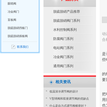
眼睛阀
脱硫脱硝产品推荐
冶金阀门
盲板阀
脱硫脱硝阀门系列
脱硫脱硝挡板门
水利控制阀系列
动
脱硫脱硝插板阀
防腐阀门系列
合
联系我们
电站阀门系列
是
冶金阀门系列
些
通用阀门系列
的
要
相关资讯
​低温深冷调节阀的设计
把
V型球阀和双座调节阀的优缺点
用
也
什么是自力式调节阀锥密封？