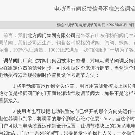
电动调节阀反馈信号不准怎么调
标签：调节阀,电动调节阀 时间：2025年03月19日
前言：我们
北方阀门集团有限公司
是坐落在山东潍坊的阀门生
调节阀，我们公司还生产、销售各种规格的球阀、闸阀、蝶阀、截
标准，100%保证质量，100%让您满意，我们的服务“一切为了客
调节阀
门厂家北方阀门集团技术部整理，对电动调节阀调反馈
否在跟定位器的信号同步，可以根据这个来进行调节，当然这个
电动执行器常规控制时位置反馈信号调节方法：
1.将电动装置运作到全关位置，用万用表测量模块上阀位
绝对值是根据阀门的打开而逐渐增气动调节阀大，如果不是这样
重新接入。
2.使用者也可以把电动装置先向已经开的那个方向先运作
电位器调节到零，将调零的那个测试点绝对值要≤2mv，当这个时
用户可以把电动装置运作到全开位置，让调节模块上的20mA电
为20mA，而这一系列的调节，只要是专业的操作人员，一次操