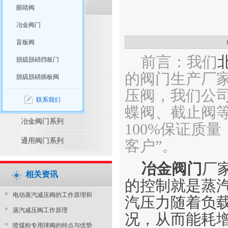
眼睛阀
脱硫脱硝产品推荐
冶金阀门
盲板阀
脱硫脱硝阀门系列
前言：我们
脱硫脱硝挡板门
水利控制阀系列
的阀门生产厂
脱硫脱硝插板阀
防腐阀门系列
压阀，我们公
联系我们
电站阀门系列
蝶阀、截止阀等
冶金阀门系列
100%保证质
通用阀门系列
客户”。
冶金阀门
厂
相关资讯
的控制就是蒸
电动蒸汽减压阀的工作原理和
汽压力随着负
蒸汽减压阀工作原理
况，从而能耗
喷煤粉专用球阀的特点与优势