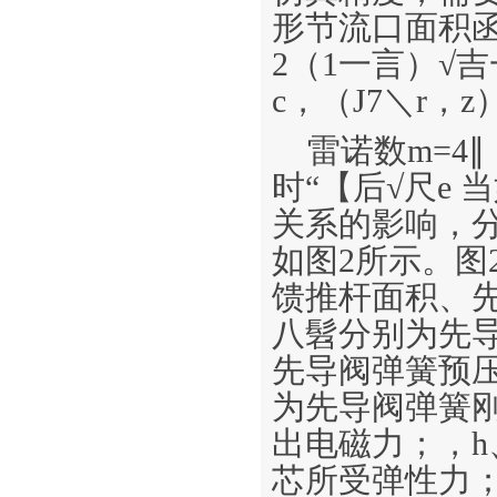
形节流口面积函数
2（1一言）√
c，（J7＼r，z）
雷诺数m=4
时“【后√尺e
关系的影响，
如图2所示。图
馈推杆面积、
八髫分别为先导
先导阀弹簧预
为先导阀弹簧
出电磁力；，h
芯所受弹性力