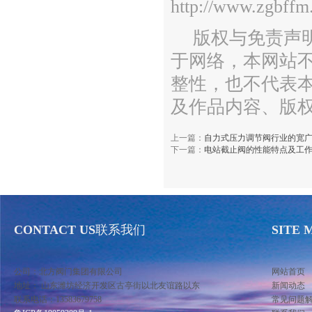
http://www.zgbffm
版权与免责声
于网络，本网站
整性，也不代表
及作品内容、版
上一篇：
自力式压力调节阀行业的宽
下一篇：
电站截止阀的性能特点及工
CONTACT US
联系我们
SITE 
公司：北方阀门集团有限公司
网站首页
地址： 山东潍坊经济开发区古亭街以北友谊路以东
新闻动态
联系电话：13583679758
常见问题