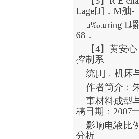
【3】R E cha
Lage[J]．M舳-
u‰turing 
68．
【4】黄安
控制系
统[J]．机床
作者简介：朱
事材料成型
稿日期：2007一
影响电液比
分析