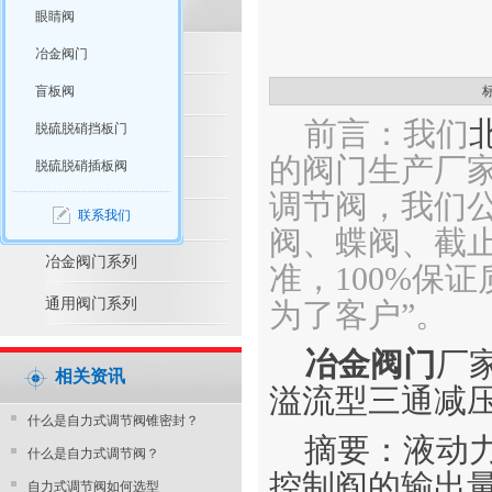
眼睛阀
脱硫脱硝产品推荐
冶金阀门
盲板阀
脱硫脱硝阀门系列
前言：我们
脱硫脱硝挡板门
水利控制阀系列
的阀门生产厂
脱硫脱硝插板阀
防腐阀门系列
调节阀，我们
联系我们
电站阀门系列
阀、蝶阀、截止
冶金阀门系列
准，100%保
通用阀门系列
为了客户”。
冶金阀门
厂
相关资讯
溢流型三通减
什么是自力式调节阀锥密封？
摘要：液动
什么是自力式调节阀？
控制阎的输出
自力式调节阀如何选型