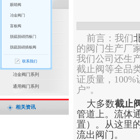
眼睛阀
脱硫脱硝产品推荐
冶金阀门
盲板阀
脱硫脱硝阀门系列
前言：我们
脱硫脱硝挡板门
水利控制阀系列
的阀门生产厂家
脱硫脱硝插板阀
防腐阀门系列
我们公司还生
联系我们
电站阀门系列
截止阀等全品类
冶金阀门系列
证质量，100
通用阀门系列
户”。
大多数
截止
相关资讯
管道上。流体
置）。从这里的
流出阀门。