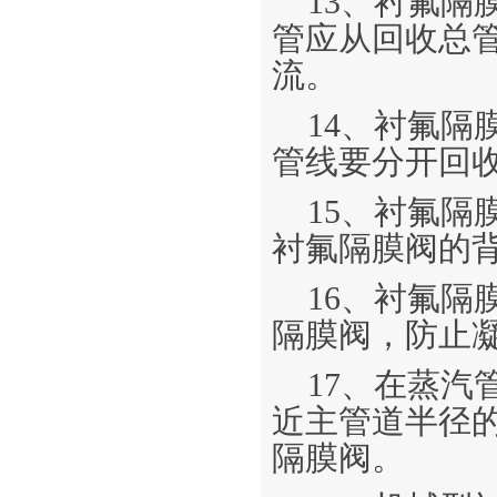
13、衬氟
管应从回收总
流。
14、衬氟
管线要分开回
15、衬氟
衬氟隔膜阀的
16、衬氟
隔膜阀，防止
17、在蒸
近主管道半径
隔膜阀。