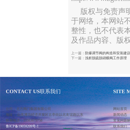
版权与免责声
于网络，本网站
整性，也不代表
及作品内容、版
上一篇：
防爆调节阀的构造和安装建
下一篇：
浅析脱硫脱硝蝶阀工作原理
CONTACT US
联系我们
SITE 
公司：北方阀门集团有限公司
网站首页
地址： 山东潍坊经济开发区古亭街以北友谊路以东
新闻动态
联系电话：13583679758
常见问题
鲁ICP备19059209号-1
联系我们