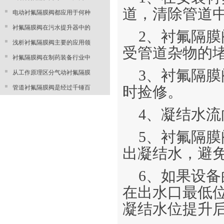
道，清除管道
电动衬氟隔膜阀都应用于何种
衬氟隔膜阀在污水提升器中的
2、衬氟隔
浅析衬氟隔膜阀主要的应用领
受管道杂物的
衬氟隔膜阀在制药装备行业中
3、衬氟隔
从工作原理区分气动衬氟隔膜
管道衬氟隔膜阀是经过千锤百
时捡修。
4、凝结水
5、衬氟隔
出凝结水，避
6、如果设
在出水口最低
凝结水位提升