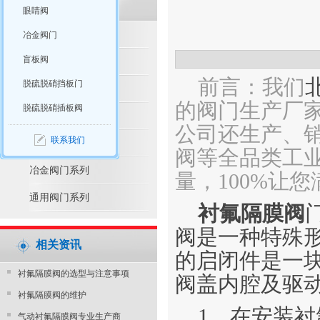
眼睛阀
脱硫脱硝产品推荐
冶金阀门
盲板阀
脱硫脱硝阀门系列
前言：我们
脱硫脱硝挡板门
水利控制阀系列
的阀门生产厂
脱硫脱硝插板阀
防腐阀门系列
公司还生产、
联系我们
电站阀门系列
阀等全品类工业
冶金阀门系列
量，100%让
通用阀门系列
衬氟隔膜阀
阀是一种特殊形
相关资讯
的启闭件是一
衬氟隔膜阀的选型与注意事项
阀盖内腔及驱
衬氟隔膜阀的维护
1、在安装
气动衬氟隔膜阀专业生产商