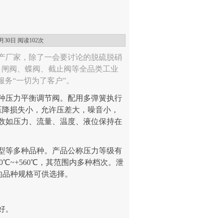
月30日 阅读
102次
产厂家，除了一会要讨论的脱硫脱硝
、闸阀、蝶阀、截止阀等全品类工业
的服务“一切为了客户”。
种压力平衡调节阀。配用多弹簧执行
压降损失小，允许压差大，噪音小，
数如压力、流量、温度、液位保持在
。
型等多种品种。产品公称压力等级有
200℃~+560℃，其范围内多种档次。泄
样的品种规格可供选择。
好。