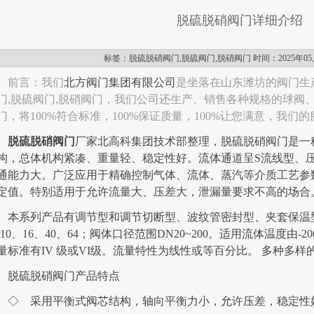
脱硫脱硝阀门详细介绍
标签：脱硫脱硝阀门,脱硫阀门,脱硝阀门 时间：2025年05
前言：我们
北方阀门集团有限公司
是坐落在山东潍坊的阀门生
门,脱硫阀门,脱硝阀门，我们公司还生产、销售各种规格的球阀
门，将100%符合标准，100%保证质量，100%让您满意，我们
脱硫脱硝阀门
厂家北高科集团技术部整理，脱硫脱硝阀门是一
构，总体机构紧凑、重量轻、稳定性好。流体通道呈S流线型、
通能力大。广泛应用于精确控制气体、流体、蒸汽等介质工艺参
定值。特别适用于允许流量大、压差大，泄漏量要求不高的场合
本系列产品有调节型和调节切断型、波纹管密封型、夹套保温
N10、16、40、64；阀体口径范围DN20~200。适用流体温度由-
量标准有IV 级或VI级。流量特性为线性或等百分比。 多种多
脱硫脱硝阀门产品特点
◇ 采用平衡式阀芯结构，轴向平衡力小，允许压差，稳定性