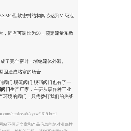
XMO型软密封结构阀芯达到VI级泄
大，固有可调比为50，额定流量系数
。
形成了完全密封，堵绝流体外漏。
、凝固造成堵塞的场合
阀门,脱硫阀门,脱硝阀门也有了一
硝阀门
生产厂家，主要从事各种工业
产环境的阀门，只需拨打我们的热线
ml/xwdt/xyxw/1619.html
网站不保证文章和产品信息的绝对准确性