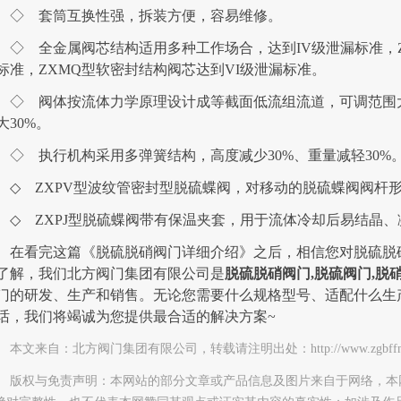
◇ 套筒互换性强，拆装方便，容易维修。
◇ 全金属阀芯结构适用多种工作场合，达到IV级泄漏标准，Z
标准，ZXMQ型软密封结构阀芯达到VI级泄漏标准。
◇ 阀体按流体力学原理设计成等截面低流组流道，可调范围
大30%。
◇ 执行机构采用多弹簧结构，高度减少30%、重量减轻30%
◇ ZXPV型波纹管密封型脱硫蝶阀，对移动的脱硫蝶阀阀杆
◇ ZXPJ型脱硫蝶阀带有保温夹套，用于流体冷却后易结晶
在看完这篇《脱硫脱硝阀门详细介绍》之后，相信您对脱硫脱硝
了解，我们北方阀门集团有限公司是
脱硫脱硝阀门,脱硫阀门,脱
门的研发、生产和销售。无论您需要什么规格型号、适配什么生
话，我们将竭诚为您提供最合适的解决方案~
本文来自：北方阀门集团有限公司，转载请注明出处：http://www.zgbffm.com/ht
版权与免责声明：本网站的部分文章或产品信息及图片来自于网络，本