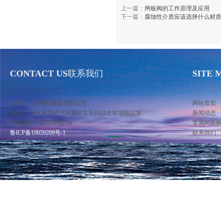
上一篇：
闸板阀的工作原理及应用
下一篇：
腐蚀性介质应该选择什么材
CONTACT US
联系我们
SITE 
公司：北方阀门集团有限公司
网站首页
地址： 山东潍坊经济开发区古亭街以北友谊路以东
新闻动态
联系电话：13583679758
常见问题
鲁ICP备19059209号-1
联系我们