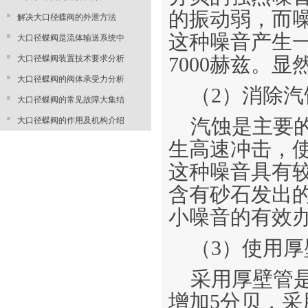
的振动弱，而
解决大口径蝶阀的外泄方法
这种噪音产生一
大口径蝶阀是流体输送系统中
大口径蝶阀装置技术要求分析
7000赫兹。
大口径蝶阀的阀体承受力分析
（2）消除汽
大口径蝶阀的常见故障大集结
大口径蝶阀的作用及机构介绍
汽蚀是主要
生高速冲击，
这种噪音具有
含有砂石发出
小噪音的有效
（3）使用厚
采用厚壁管
增加5分贝，采