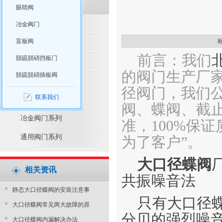
眼睛阀
脱硫脱硝产品推荐
冶金阀门
盲板阀
脱硫脱硝阀门系列
前言：我们
脱硫脱硝挡板门
水利控制阀系列
的阀门生产厂
脱硫脱硝插板阀
防腐阀门系列
径阀门，我们
联系我们
电站阀门系列
阀、蝶阀、截止
冶金阀门系列
准，100%保
通用阀门系列
为了客户”。
大口径蝶阀
相关资讯
共振噪音法
静态大口径蝶阀的安装注意事
只有大口径蝶
大口径蝶阀常见两大故障的原
分贝的强烈噪
大口径蝶阀内漏解决办法