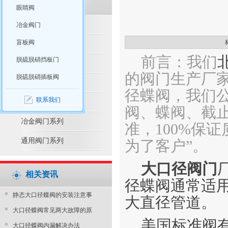
眼睛阀
脱硫脱硝产品推荐
冶金阀门
盲板阀
脱硫脱硝阀门系列
前言：我们
脱硫脱硝挡板门
水利控制阀系列
的阀门生产厂
脱硫脱硝插板阀
防腐阀门系列
径蝶阀，我们
联系我们
电站阀门系列
阀、蝶阀、截止
冶金阀门系列
准，100%保
通用阀门系列
为了客户”。
大口径阀门
相关资讯
径蝶阀通常适
静态大口径蝶阀的安装注意事
大直径管道。
大口径蝶阀常见两大故障的原
美国标准阀
大口径蝶阀内漏解决办法