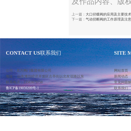
及作品内容、版
上一篇：
大口径蝶阀的应用及主要技
下一篇：
气动切断阀的工作原理及注
CONTACT US
联系我们
SITE 
公司：北方阀门集团有限公司
网站首页
地址： 山东潍坊经济开发区古亭街以北友谊路以东
新闻动态
联系电话：13583679758
常见问题
鲁ICP备19059209号-1
联系我们