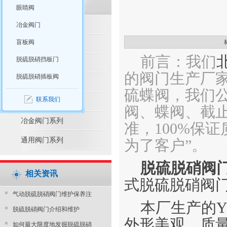
眼睛阀
脱硫脱硝产品推荐
冶金阀门
盲板阀
脱硫脱硝阀门系列
前言：我们
脱硫脱硝挡板门
水利控制阀系列
的阀门生产厂
脱硫脱硝插板阀
防腐阀门系列
硫蝶阀，我们
联系我们
电站阀门系列
阀、蝶阀、截止
冶金阀门系列
准，100%保
通用阀门系列
为了客户”。
脱硫脱硝阀
相关资讯
式脱硫脱硝阀
气动脱硫脱硝阀门维护保养注
本厂生产的Y
脱硫脱硝阀门介绍和维护
外形美观，质
如何最大限度地发掘脱硫脱硝