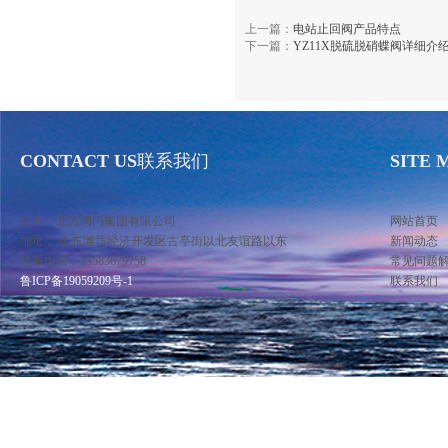
上一篇：
电站止回阀产品特点
下一篇：
YZ11X脱硫脱硝蝶阀详细介
CONTACT US
联系我们
SITE 
公司：北方阀门集团有限公司
网站首页
地址： 山东潍坊经济开发区古亭街以北友谊路以东
新闻动态
联系电话：13583679758
常见问题
鲁ICP备19059209号-1
联系我们